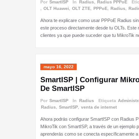
Por
SmartISP
In
Radius
,
Radius PPPoE
Eti
,
OLT Huawei
,
OLT ZTE
,
PPPoE
,
Radius
,
Radi
Ahora te explicare como usar PPPoE Radius sin c
este proceso directamente desde tu OLTs. Este n
clientes ya que puede suceder que tu MikroTik n
mayo 16, 2022
SmartISP | Configurar Mik
De SmartISP
Por
SmartISP
In
Radius
Etiqueta
Administr
Radius
,
SmartISP
,
venta de internet
Ahora podrás configurar SmartISP con Radius P
MikroTik con SmartISP, a través de un ejemplo 
aprenderás como se conecta específicamente a d