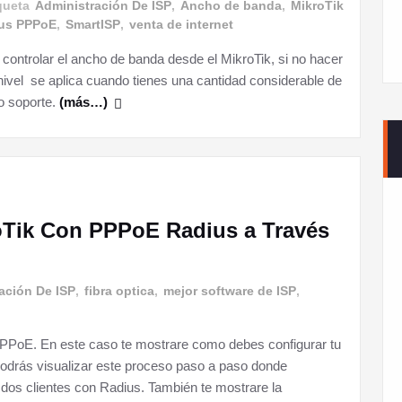
queta
Administración De ISP
,
Ancho de banda
,
MikroTik
us PPPoE
,
SmartISP
,
venta de internet
ontrolar el ancho de banda desde el MikroTik, si no hacer
ivel se aplica cuando tienes una cantidad considerable de
o soporte.
(más…)
roTik Con PPPoE Radius a Través
ación De ISP
,
fibra optica
,
mejor software de ISP
,
PPoE. En este caso te mostrare como debes configurar tu
podrás visualizar este proceso paso a paso donde
os clientes con Radius. También te mostrare la