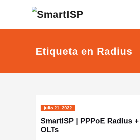
Etiqueta en Radius
julio 21, 2022
SmartISP | PPPoE Radius +
OLTs