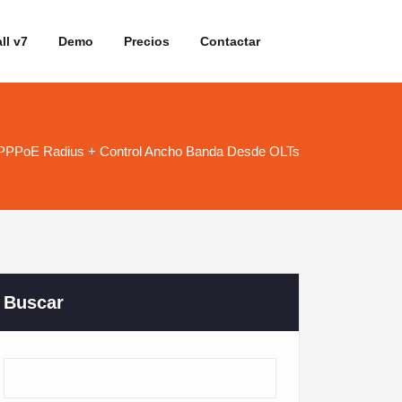
ll v7
Demo
Precios
Contactar
 PPPoE Radius + Control Ancho Banda Desde OLTs
Buscar