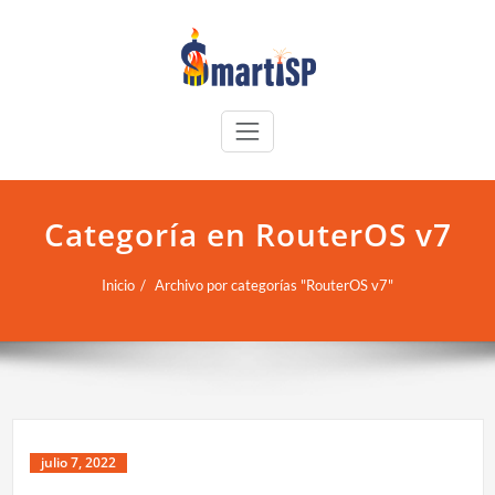
Categoría en RouterOS v7
Inicio
Archivo por categorías "RouterOS v7"
julio 7, 2022