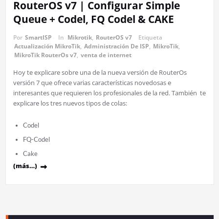
RouterOS v7 | Configurar Simple
Queue + Codel, FQ Codel & CAKE
Por
SmartISP
In
Mikrotik
,
RouterOS v7
Etiqueta
Actualización MikroTik
,
Administración De ISP
,
MikroTik
,
MikroTik RouterOs v7
,
venta de internet
Hoy te explicare sobre una de la nueva versión de RouterOs
versión 7 que ofrece varias características novedosas e
interesantes que requieren los profesionales de la red. También te
explicare los tres nuevos tipos de colas:
Codel
FQ-Codel
Cake
(más…)