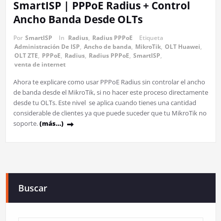
SmartISP | PPPoE Radius + Control
Ancho Banda Desde OLTs
Por
SmartISP
In
Radius
,
Radius PPPoE
Etiqueta
Administración De ISP
,
Ancho de banda
,
MikroTik
,
OLT Huawei
,
OLT ZTE
,
PPPoE
,
Radius
,
Radius PPPoE
,
SmartISP
,
venta de internet
Ahora te explicare como usar PPPoE Radius sin controlar el ancho
de banda desde el MikroTik, si no hacer este proceso directamente
desde tu OLTs. Este nivel se aplica cuando tienes una cantidad
considerable de clientes ya que puede suceder que tu MikroTik no
soporte.
(más…)
Buscar