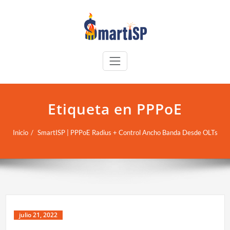
Etiqueta en PPPoE
Inicio
SmartISP | PPPoE Radius + Control Ancho Banda Desde OLTs
julio 21, 2022