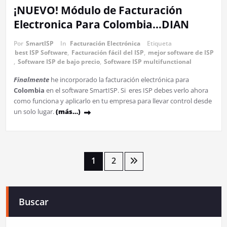
¡NUEVO! Módulo de Facturación
Electronica Para Colombia…DIAN
Por
SmartISP
In
Facturación Electrónica
Etiqueta
best ISP Software
,
Facturación fácil del ISP
,
mejor software de ISP
,
Software ISP de bajo precio
,
Software ISP multifunctional
Finalmente
he incorporado la facturación electrónica para
Colombia
en el software SmartISP. Si eres ISP debes verlo ahora
como funciona y aplicarlo en tu empresa para llevar control desde
un solo lugar.
(más…)
1
2
Buscar