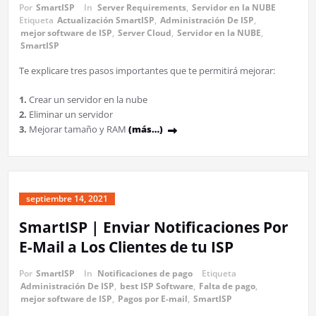
Por
SmartISP
In
Server Requirements
,
Servidor en la NUBE
Etiqueta
Actualización SmartISP
,
Administración De ISP
,
mejor software de ISP
,
Server Cloud
,
Servidor en la NUBE
,
SmartISP
Te explicare tres pasos importantes que te permitirá mejorar:
1.
Crear un servidor en la nube
2.
Eliminar un servidor
3.
Mejorar tamaño y RAM
(más…)
septiembre 14, 2021
SmartISP | Enviar Notificaciones Por
E-Mail a Los Clientes de tu ISP
Por
SmartISP
In
Notificaciones de pago
Etiqueta
Administración De ISP
,
best ISP Software
,
Falta de pago
,
mejor software de ISP
,
Pagos por E-mail
,
SmartISP