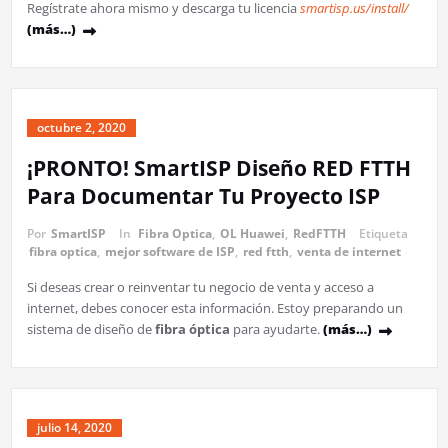
Regístrate ahora mismo y descarga tu licencia
smartisp.us/install/
(más…)
octubre 2, 2020
¡PRONTO! SmartISP Diseño RED FTTH
Para Documentar Tu Proyecto ISP
Por
SmartISP
In
Fibra Optica
,
OL Huawei
,
RedFTTH
Etiqueta
fibra optica
,
mejor software de ISP
,
red ftth
,
venta de internet
Si deseas crear o reinventar tu negocio de venta y acceso a
internet, debes conocer esta información. Estoy preparando un
sistema de diseño de
fibra óptica
para ayudarte.
(más…)
julio 14, 2020