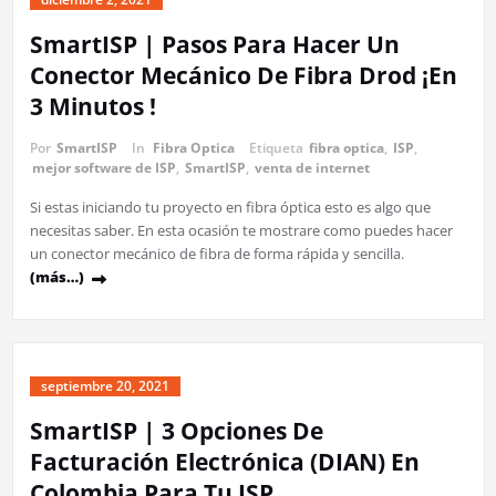
SmartISP | Pasos Para Hacer Un
Conector Mecánico De Fibra Drod ¡En
3 Minutos !
Por
SmartISP
In
Fibra Optica
Etiqueta
fibra optica
,
ISP
,
mejor software de ISP
,
SmartISP
,
venta de internet
Si estas iniciando tu proyecto en fibra óptica esto es algo que
necesitas saber. En esta ocasión te mostrare como puedes hacer
un conector mecánico de fibra de forma rápida y sencilla.
(más…)
septiembre 20, 2021
SmartISP | 3 Opciones De
Facturación Electrónica (DIAN) En
Colombia Para Tu ISP