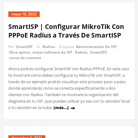
mayo 16, 2022
SmartISP | Configurar MikroTik Con
PPPoE Radius a Través De SmartISP
Por
SmartISP
In
Radius
Etiqueta
Administración De ISP
,
fibra optica
,
mejor software de ISP
,
Radius
,
SmartISP
,
venta de internet
Ahora podrás configurar SmartISP con Radius PPPoE. En este caso
te mostrare como debes configurar tu MikroTik con SmartISP, a
través de un ejemplo podrás visualizar este proceso paso a paso
donde aprenderás como se conecta específicamente a dos
clientes con Radius. También te mostrare la organización del
diagrama en tu ISP, que puedes utilizar ya sea con tu servidor local
o tu servidor en la nube.
(más…)
diciembre 2, 2021