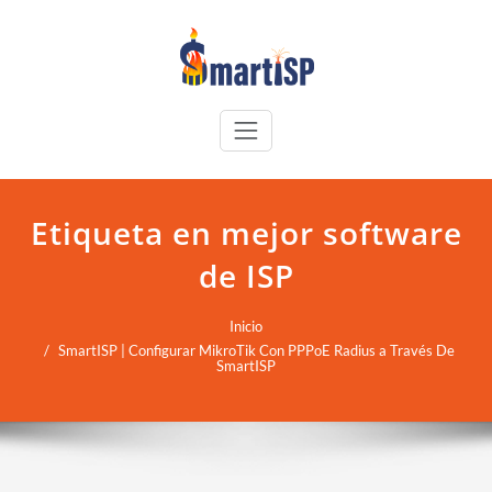
Etiqueta en mejor software
de ISP
Inicio
SmartISP | Configurar MikroTik Con PPPoE Radius a Través De
SmartISP