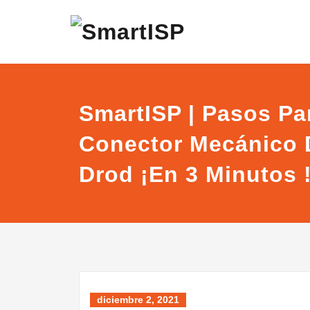
SmartISP | Pasos Pa
Conector Mecánico 
Drod ¡En 3 Minutos 
diciembre 2, 2021