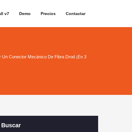
ll v7
Demo
Precios
Contactar
 Un Conector Mecánico De Fibra Drod ¡En 3
Buscar