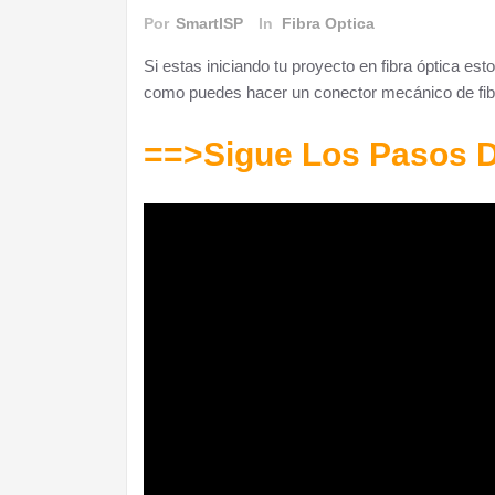
Por
SmartISP
In
Fibra Optica
Si estas iniciando tu proyecto en fibra óptica es
como puedes hacer un conector mecánico de fibra
==>Sigue Los Pasos D