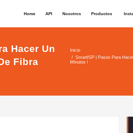
Home
API
Nosotros
Productos
Insta
ra Hacer Un
Inicio
SmartISP | Pasos Para Hacer
De Fibra
Minutos !
!