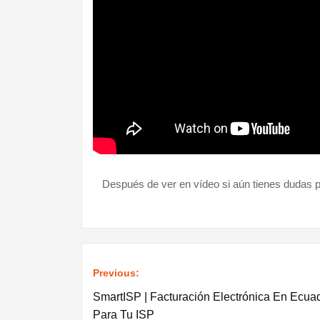
Después de ver en vídeo si aún tienes dudas p
Previous:
Navegación
SmartISP | Facturación Electrónica En Ecua
de
Para Tu ISP