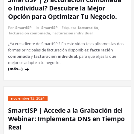
o Individual? Descubre la Mejor
Opción para Optimizar Tu Negocio.
Por
SmartISP
In
SmartISP
Etiqueta
facturación
,
facturación combinada
,
Facturación individual
¿Ya eres cliente de SmartISP ? En este video te explicamos las dos
formas principales de facturación disponibles:
facturación
combinada
y
facturación individual
, para que elijas la que
mejor se adapte a tu negocio.
(más…)
noviembre 13, 2024
SmartISP | Accede a la Grabación del
Webinar: Implementa DNS en Tiempo
Real