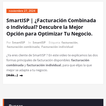
noviembre 27, 2024
SmartISP | ¿Facturación Combinada
o Individual? Descubre la Mejor
Opción para Optimizar Tu Negocio.
Por
SmartISP
In
SmartISP
Etiqueta
facturación
,
facturación combinada
,
Facturación individual
¿Ya eres cliente de SmartISP ? En este video te explicamos las dos
formas principales de facturación disponibles:
facturación
combinada
y
facturación individual
, para que elijas la que
mejor se adapte a tu negocio.
(más…)