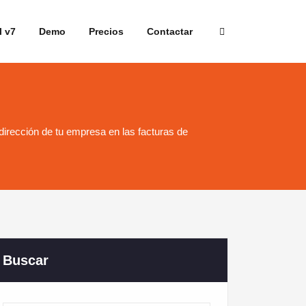
l v7
Demo
Precios
Contactar
irección de tu empresa en las facturas de
Buscar