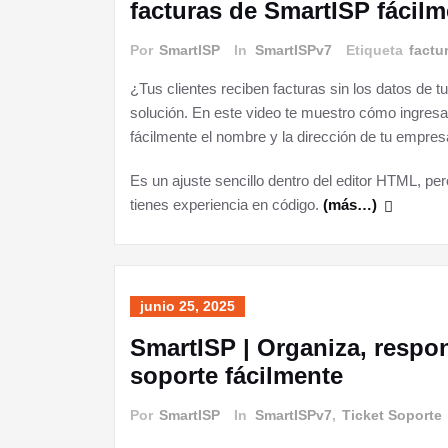
facturas de SmartISP fácilm
Por
SmartISP
In
SmartISPv7
Etiqueta
factu
¿Tus clientes reciben facturas sin los datos de
solución. En este video te muestro cómo ingresar 
fácilmente el nombre y la dirección de tu empre
Es un ajuste sencillo dentro del editor HTML, pe
tienes experiencia en código.
(más…)
junio 25, 2025
SmartISP | Organiza, respon
soporte fácilmente
Por
SmartISP
In
SmartISPv7
,
Ticket Soporte