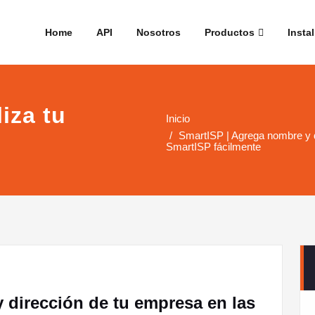
Home
API
Nosotros
Productos
Instal
iza tu
Inicio
SmartISP | Agrega nombre y d
SmartISP fácilmente
 dirección de tu empresa en las