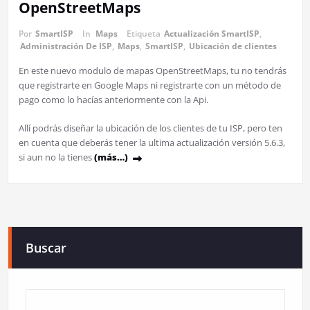
OpenStreetMaps
Por
SmartISP
In
Maps
Etiqueta
Actualización SmartISP
,
Administración De ISP
,
Maps
,
SmartISP
,
Ubicación de clientes
En este nuevo modulo de mapas OpenStreetMaps, tu no tendrás
que registrarte en Google Maps ni registrarte con un método de
pago como lo hacías anteriormente con la Api.
Allí podrás diseñar la ubicación de los clientes de tu ISP, pero ten
en cuenta que deberás tener la ultima actualización versión 5.6.3,
si aun no la tienes
(más…)
Buscar