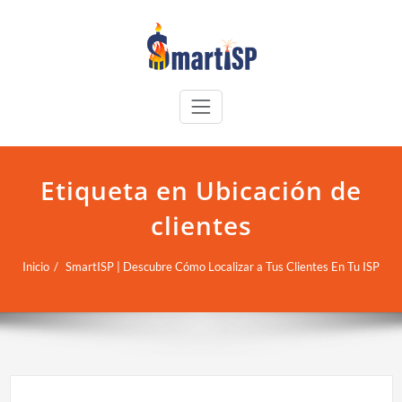
Etiqueta en Ubicación de
clientes
Inicio
SmartISP | Descubre Cómo Localizar a Tus Clientes En Tu ISP