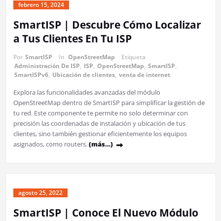
febrero 15, 2024
SmartISP | Descubre Cómo Localizar
a Tus Clientes En Tu ISP
Por
SmartISP
In
OpenStreetMap
Etiqueta
Administración De ISP
,
ISP
,
OpenStreetMap
,
SmartISP
,
SmartISPv6
,
Ubicación de clientes
,
venta de internet
Explora las funcionalidades avanzadas del módulo
OpenStreetMap dentro de SmartISP para simplificar la gestión de
tu red. Este componente te permite no solo determinar con
precisión las coordenadas de instalación y ubicación de tus
clientes, sino también gestionar eficientemente los equipos
asignados, como routers.
(más…)
agosto 25, 2022
SmartISP | Conoce El Nuevo Módulo