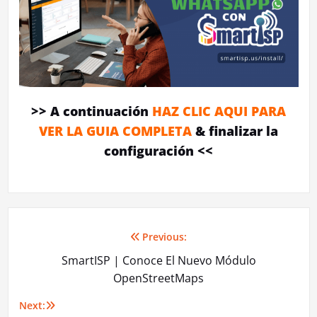
>> A continuación
HAZ CLIC AQUI PARA
VER LA GUIA COMPLETA
& finalizar la
configuración <<
Previous:
Navegación
SmartISP | Conoce El Nuevo Módulo
de
OpenStreetMaps
entradas
Next: