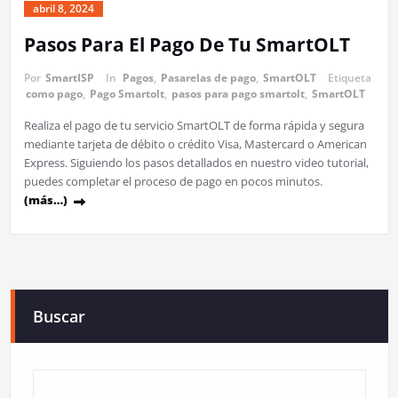
abril 8, 2024
Pasos Para El Pago De Tu SmartOLT
Por
SmartISP
In
Pagos
,
Pasarelas de pago
,
SmartOLT
Etiqueta
como pago
,
Pago Smartolt
,
pasos para pago smartolt
,
SmartOLT
Realiza el pago de tu servicio SmartOLT de forma rápida y segura
mediante tarjeta de débito o crédito Visa, Mastercard o American
Express. Siguiendo los pasos detallados en nuestro video tutorial,
puedes completar el proceso de pago en pocos minutos.
(más…)
Buscar