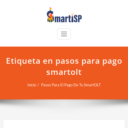
Etiqueta en pasos para pago
smartolt
Inicio
Pasos Para El Pago De Tu SmartOLT