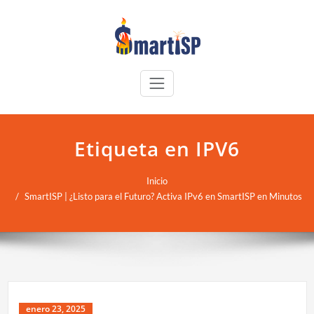
Etiqueta en IPV6
Inicio
SmartISP | ¿Listo para el Futuro? Activa IPv6 en SmartISP en Minutos
enero 23, 2025