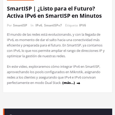
SmartISP | ¿Listo para el Futuro?
Activa IPv6 en SmartISP en Minutos
Por
SmartISP
In
IPv6
,
SmartISPv7
Etiqueta
IPV6
El mundo de las redes está evolucionando, y con la llegada de
IPv6, es momento de dar el salto hacia una conectividad más
eficiente y preparada para el futuro. En SmartISP, ya contamos
con IPv6, lo que nos permite ampliar el rango de direcciones IP y
optimizar la gestión de nuestras redes.
En este video, exploraremos cómo integrar IPv6 en SmartISP,
aprovechando los pools configurados en Mikrotik, asignando
redes a los clientes y asegurando que IPv4 e IPv6 convivan
perfectamente en modo Dual Stack.
(más…)