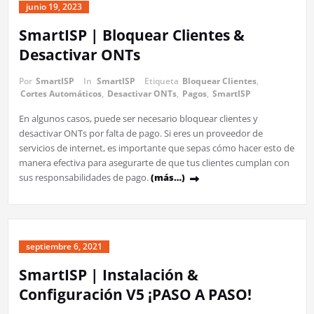
junio 19, 2023
SmartISP | Bloquear Clientes &
Desactivar ONTs
Por
SmartISP
In
SmartISP
Etiqueta
Bloquear Clientes
,
Cortes Automáticos
,
Desactivar ONTs
,
Pagos
,
SmartISP
En algunos casos, puede ser necesario bloquear clientes y
desactivar ONTs por falta de pago. Si eres un proveedor de
servicios de internet, es importante que sepas cómo hacer esto de
manera efectiva para asegurarte de que tus clientes cumplan con
sus responsabilidades de pago.
(más…)
septiembre 6, 2021
SmartISP | Instalación &
Configuración V5 ¡PASO A PASO!