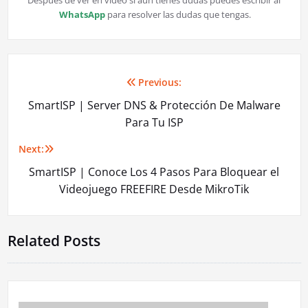
Después de ver en vídeo si aún tienes dudas puedes escribir al
WhatsApp
para resolver las dudas que tengas.
Previous:
Navegación
SmartISP | Server DNS & Protección De Malware
de
Para Tu ISP
entradas
Next:
SmartISP | Conoce Los 4 Pasos Para Bloquear el
Videojuego FREEFIRE Desde MikroTik
Related Posts