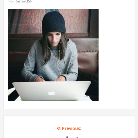
Por
SmartISP
Previous:
Navegación