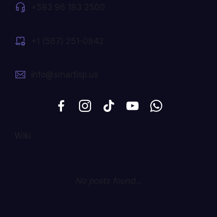
+593 96 193 2500
+1 (567) 251-0942
info@smartisp.us
Wiki
No posts found...