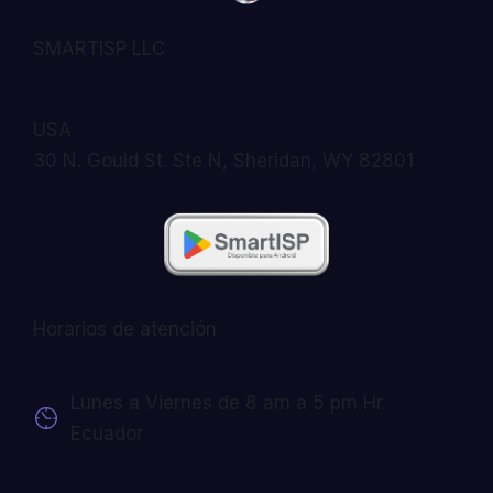
SMARTISP LLC
USA
30 N. Gould St. Ste N, Sheridan, WY 82801
Horarios de atención
Lunes a Viernes de 8 am a 5 pm Hr.
Ecuador