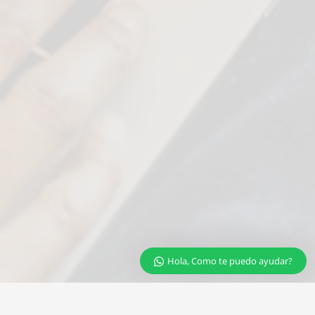
Nuestro equipo de atención al cliente está aquí para
responder a tus preguntas
Liseth
Asesoría & Ventas
Hola, Como te puedo ayudar?
Available
SmartISP
Soporte