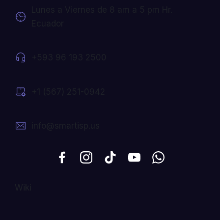
Lunes a Viernes de 8 am a 5 pm Hr.
Ecuador
+593 96 193 2500
+1 (567) 251-0942
info@smartisp.us
Wiki