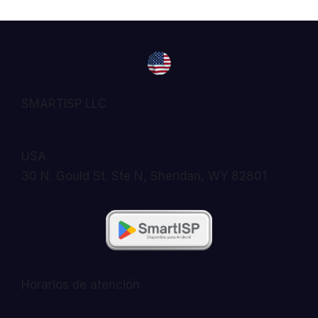
SMARTISP LLC
USA
30 N. Gould St. Ste N, Sheridan, WY 82801
Horarios de atención