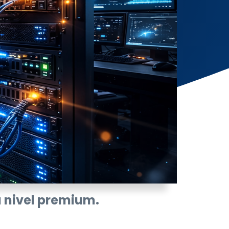
a nivel premium.